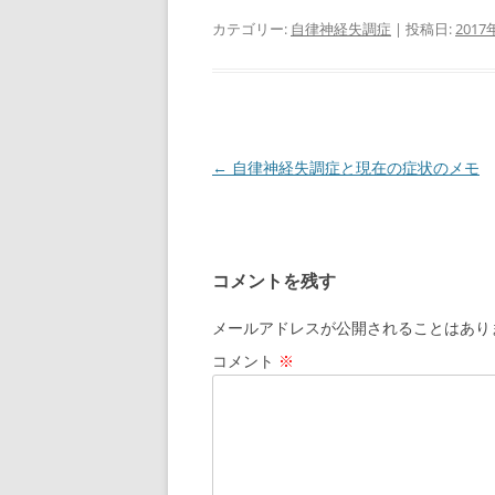
カテゴリー:
自律神経失調症
| 投稿日:
2017
投
←
自律神経失調症と現在の症状のメモ
稿
ナ
ビ
コメントを残す
ゲ
ー
メールアドレスが公開されることはあり
シ
コメント
※
ョ
ン