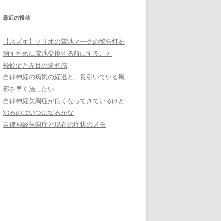
ー
最近の投稿
【スズキ】ソリオの電池マークの警告灯を
消すために電池交換する前にすること
飛蚊症と左目の違和感
自律神経の病気の経過と、長引いている風
邪を早く治したい
自律神経失調症が良くなってきているけど
治るのはいつになるかな
自律神経失調症と現在の症状のメモ