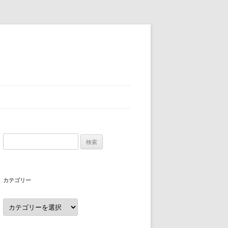
検
索:
カテゴリー
カ
テ
ゴ
リ