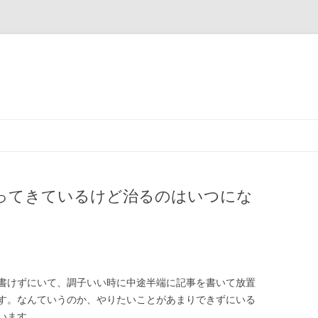
コ
ン
テ
ン
ツ
へ
ス
ってきているけど治るのはいつにな
キ
ッ
プ
書けずにいて、調子いい時に中途半端に記事を書いて放置
す。なんていうのか、やりたいことがあまりできずにいる
います。