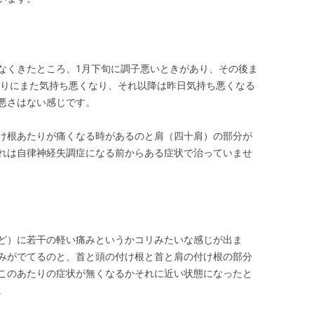
なくきたところ、1月下旬に調子悪いときがあり、その後ま
あたりにまた気持ち悪くなり、それ以降は昨日気持ち悪くなる
悪さはない感じです。
け根あたりが痛くなる時があるのと肩（四十肩）の部分が
れは自律神経失調症になる前からある症状で治っていませ
ど）に若干の軽い痛みというかコリみたいな感じが出ま
みがでてるのと、首と頭の付け根と首と肩の付け根の部分
このあたりの症状が無くなるかそれに近い状態になったと
。