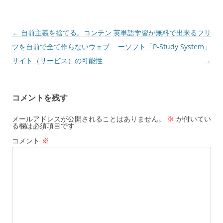
投
←
自前主義を捨てる。コンテン
英単語学習が無料で出来るフリ
稿
ツを自前で全て作らないウェブ
ーソフト「P-Study System」
ナ
サイト（サービス）の可能性
→
ビ
ゲ
コメントを残す
ー
シ
メールアドレスが公開されることはありません。
※
が付いてい
る欄は必須項目です
ョ
コメント
※
ン