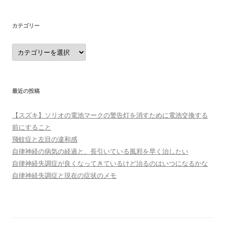
カテゴリー
カ
テ
ゴ
リ
ー
最近の投稿
【スズキ】ソリオの電池マークの警告灯を消すために電池交換する
前にすること
飛蚊症と左目の違和感
自律神経の病気の経過と、長引いている風邪を早く治したい
自律神経失調症が良くなってきているけど治るのはいつになるかな
自律神経失調症と現在の症状のメモ