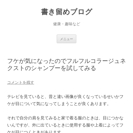
書き留めブログ
健康・趣味など
コ
メニュー
ン
テ
ン
ツ
へ
フケが気になったのでフルフルコラージュネ
ス
キ
クストのシャンプーを試してみる
ッ
プ
コメントを残す
テレビを見ていると、昔と違い画像が良くなっているせいかフ
ケが目について気になってしまうことが良くあります。
それで自分の肩を見てみると家で着る服のときは、目につかな
いんですが、外に出ているときに使用する服や上着によってフ
ケが目につくときがあります。