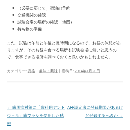
（必要に応じて）宿泊の予約
交通機関の確認
試験会場の場所の確認（地図）
持ち物の準備
また、試験は午前と午後と長時間になるので、お昼の休憩があ
りますが、そのお昼を食べる場所も試験会場に無いと思うの
で、食事できる場所を調べておくと良いかもしれません。
カテゴリー:
資格
、
趣味・興味
| 投稿日:
2014年1月20日
|
投
←
歯周病対策に「歯科用デント
AFP認定者に登録期限があるけ
稿
ウェル」歯ブラシを使用した感
ど登録するべきか
→
ナ
想