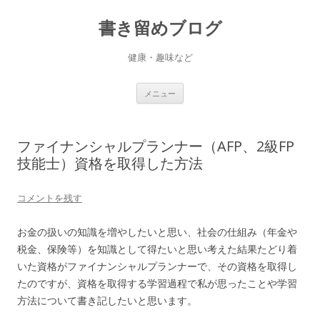
書き留めブログ
健康・趣味など
コ
メニュー
ン
テ
ン
ツ
へ
ファイナンシャルプランナー（AFP、2級FP
ス
キ
技能士）資格を取得した方法
ッ
プ
コメントを残す
お金の扱いの知識を増やしたいと思い、社会の仕組み（年金や
税金、保険等）を知識として得たいと思い考えた結果たどり着
いた資格がファイナンシャルプランナーで、その資格を取得し
たのですが、資格を取得する学習過程で私が思ったことや学習
方法について書き記したいと思います。