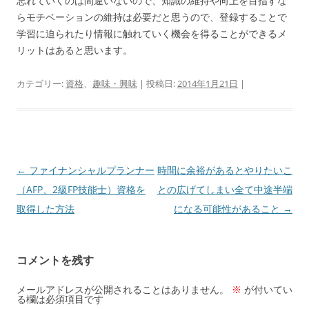
忘れていくのは間違いないので、知識の維持や向上を目指すな
らモチベーションの維持は必要だと思うので、登録することで
学習に迫られたり情報に触れていく機会を得ることができるメ
リットはあると思います。
カテゴリー:
資格
、
趣味・興味
| 投稿日:
2014年1月21日
|
投
←
ファイナンシャルプランナー
時間に余裕があるとやりたいこ
稿
（AFP、2級FP技能士）資格を
との広げてしまい全て中途半端
ナ
取得した方法
になる可能性があること
→
ビ
ゲ
コメントを残す
ー
シ
メールアドレスが公開されることはありません。
※
が付いてい
る欄は必須項目です
ョ