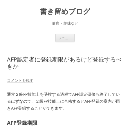
書き留めブログ
健康・趣味など
コ
メニュー
ン
テ
ン
ツ
へ
AFP認定者に登録期限があるけど登録するべ
ス
キ
きか
ッ
プ
コメントを残す
通常２級FP技能士を受験する過程でAFP認定研修も終了してい
るはずなので、２級FP技能士に合格するとAFP登録の案内が届
きAFP登録することができます。
AFP登録期限