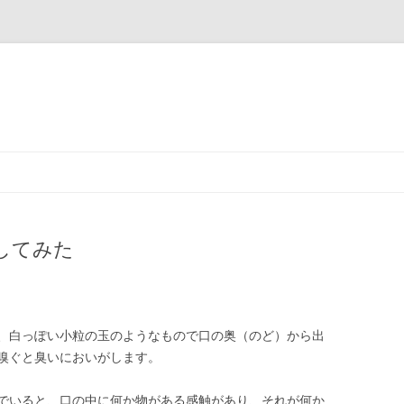
コ
ン
テ
ン
ツ
へ
ス
してみた
キ
ッ
プ
、白っぽい小粒の玉のようなもので口の奥（のど）から出
嗅ぐと臭いにおいがします。
でいると、口の中に何か物がある感触があり、それが何か