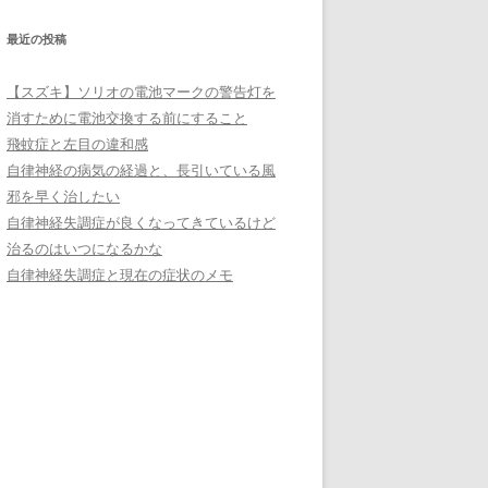
ー
最近の投稿
【スズキ】ソリオの電池マークの警告灯を
消すために電池交換する前にすること
飛蚊症と左目の違和感
自律神経の病気の経過と、長引いている風
邪を早く治したい
自律神経失調症が良くなってきているけど
治るのはいつになるかな
自律神経失調症と現在の症状のメモ