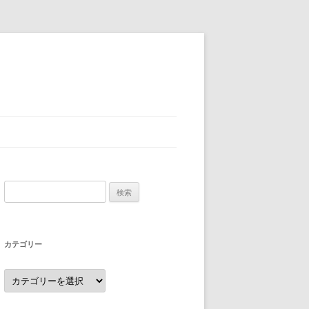
検
索:
カテゴリー
カ
テ
ゴ
リ