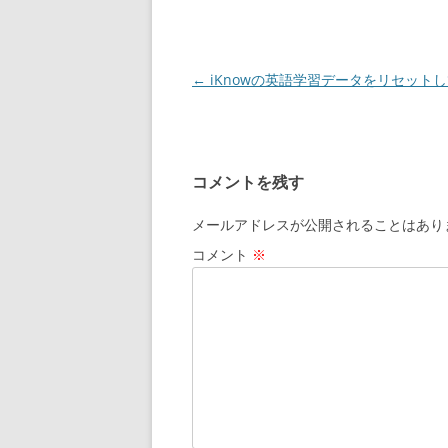
投
←
iKnowの英語学習データをリセット
稿
ナ
ビ
コメントを残す
ゲ
ー
メールアドレスが公開されることはあり
シ
コメント
※
ョ
ン