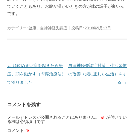
ていくこともあり、お腹が温かいときの方が体の調子が良いん
です。
カテゴリー:
健康
、
自律神経失調症
| 投稿日:
2016年5月17日
|
投
←
頭位めまい症を起きたら発
自律神経失調症対策、生活習慣
稿
症、頭を動かす（即席治療法）
の改善（規則正しい生活）をす
ナ
で治りました
る
→
ビ
ゲ
コメントを残す
ー
シ
メールアドレスが公開されることはありません。
※
が付いてい
る欄は必須項目です
ョ
コメント
※
ン