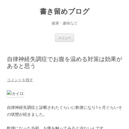
書き留めブログ
健康・趣味など
コ
メニュー
ン
テ
ン
ツ
へ
自律神経失調症でお腹を温める対策は効果が
ス
キ
あると思う
ッ
プ
コメントを残す
自律神経失調症と診断されたぐらいに軟便になり1ヶ月ぐらいそ
の状態が続きました。
軟便になった当初、お腹を触ってみると冷たいんです。