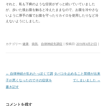
それと、私も下痢のような症状がずっと続いていていました
が、歩いた後お腹を触ると冷えたままなので、お腹を冷やさな
いように厚手の服でお腹を守ったりカイロを使用したりなど冷
えないようにしました。
カテゴリー:
健康
、
病気
、
自律神経失調症
| 投稿日:
2016年4月21日
|
投
←
自律神経が乱れたっぽくて調
タバコを止めること禁煙が出来
稿
子が悪くなったのでその症状を
てしまいました
→
ナ
書き記す
ビ
ゲ
コメントを残す