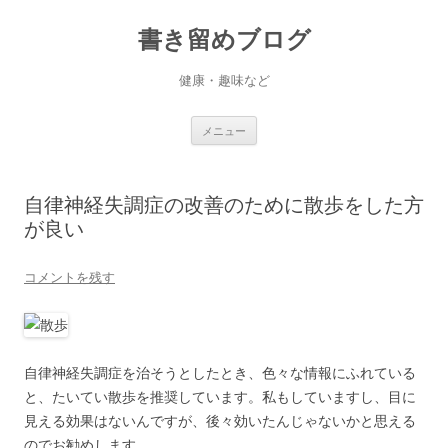
書き留めブログ
健康・趣味など
コ
メニュー
ン
テ
ン
ツ
へ
自律神経失調症の改善のために散歩をした方
ス
キ
が良い
ッ
プ
コメントを残す
自律神経失調症を治そうとしたとき、色々な情報にふれている
と、たいてい散歩を推奨しています。私もしていますし、目に
見える効果はないんですが、後々効いたんじゃないかと思える
のでお勧めします。