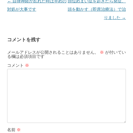
投
←
自律神経が乱れた時は早めの
頭位めまい症を起きたら発症、
稿
対処が大事です
頭を動かす（即席治療法）で治
ナ
りました
→
ビ
ゲ
コメントを残す
ー
シ
メールアドレスが公開されることはありません。
※
が付いてい
る欄は必須項目です
ョ
コメント
※
ン
名前
※