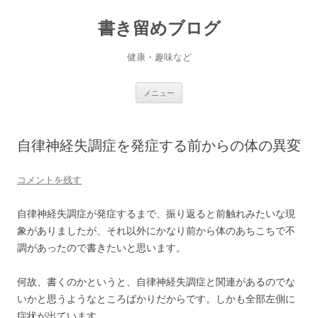
書き留めブログ
健康・趣味など
コ
メニュー
ン
テ
ン
ツ
へ
自律神経失調症を発症する前からの体の異変
ス
キ
ッ
プ
コメントを残す
自律神経失調症が発症するまで、振り返ると前触れみたいな現
象がありましたが、それ以外にかなり前から体のあちこちで不
調があったので書きたいと思います。
何故、書くのかというと、自律神経失調症と関連があるのでな
いかと思うようなところばかりだからです。しかも全部左側に
症状が出ています。