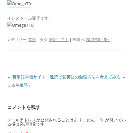
インストール完了です。
カテゴリー:
英語
| タグ:
翻訳ソフト
| 投稿日:
2013年8月5日
|
投
←
英単語学習サイト「速読で覚
英語の勉強方法を考えてみる
→
稿
える英単語」
ナ
ビ
コメントを残す
ゲ
ー
メールアドレスが公開されることはありません。
※
が付いてい
る欄は必須項目です
シ
コメント
※