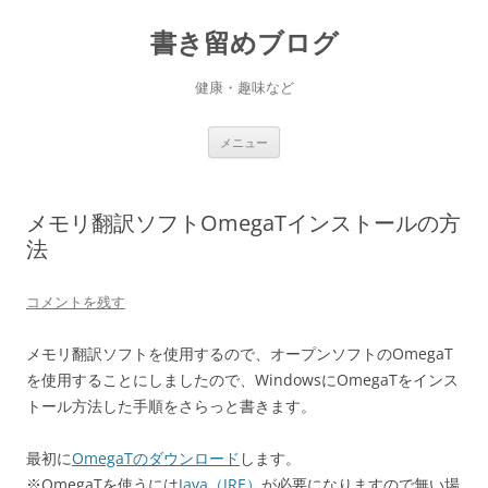
書き留めブログ
健康・趣味など
コ
メニュー
ン
テ
ン
ツ
へ
メモリ翻訳ソフトOmegaTインストールの方
ス
キ
法
ッ
プ
コメントを残す
メモリ翻訳ソフトを使用するので、オープンソフトのOmegaT
を使用することにしましたので、WindowsにOmegaTをインス
トール方法した手順をさらっと書きます。
最初に
OmegaTのダウンロード
します。
※OmegaTを使うには
Java（JRE）
が必要になりますので無い場