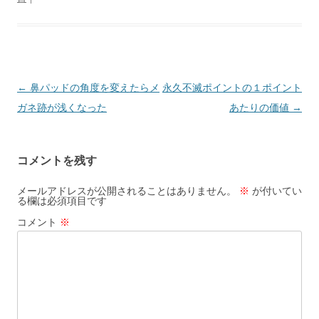
投
←
鼻パッドの角度を変えたらメ
永久不滅ポイントの１ポイント
稿
ガネ跡が浅くなった
あたりの価値
→
ナ
ビ
コメントを残す
ゲ
ー
メールアドレスが公開されることはありません。
※
が付いてい
る欄は必須項目です
シ
コメント
※
ョ
ン