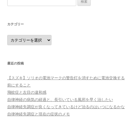
索:
カテゴリー
カ
テ
ゴ
リ
ー
最近の投稿
【スズキ】ソリオの電池マークの警告灯を消すために電池交換する
前にすること
飛蚊症と左目の違和感
自律神経の病気の経過と、長引いている風邪を早く治したい
自律神経失調症が良くなってきているけど治るのはいつになるかな
自律神経失調症と現在の症状のメモ