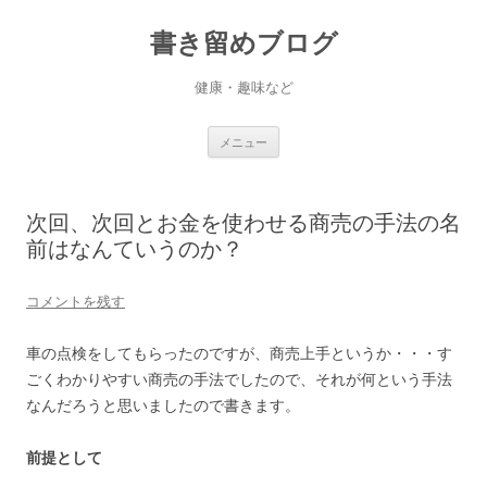
書き留めブログ
健康・趣味など
コ
メニュー
ン
テ
ン
ツ
へ
次回、次回とお金を使わせる商売の手法の名
ス
キ
前はなんていうのか？
ッ
プ
コメントを残す
車の点検をしてもらったのですが、商売上手というか・・・す
ごくわかりやすい商売の手法でしたので、それが何という手法
なんだろうと思いましたので書きます。
前提として