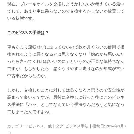
現在、ブレーキオイルを交換しようかしないか考えている最中
でして、あまり車に乗らないので交換するかしないか放置して
いる状態です。
このビジネス手法は？
車もあまり運転せずに走ってないので数か月ぐらいの使用で指
摘されるように悪くなるとは思えなくなり「始めから悪いんだ
ったら言ってくれればいいのに」というのが正直な気持ちなん
ですが、もしかしたら、悪くなりやすい走りなのか年式が古い
中古車だからなのか。
しかし、交換したことに対しては良くなると思うので安全性が
高まって良いんですが、最後に交換しに行った後にこのビジネ
ス手法に「ハッ」としてなんていう手法なんだろうと気になっ
てしまったんですよね。
カテゴリー:
ビジネス
、
他
| タグ:
ビジネス手法
| 投稿日:
2014年1月7
日
|