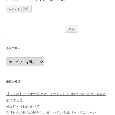
検
索:
カテゴリー
カ
テ
ゴ
リ
ー
最近の投稿
【スズキ】ソリオの電池マークの警告灯を消すために電池交換する
前にすること
飛蚊症と左目の違和感
自律神経の病気の経過と、長引いている風邪を早く治したい