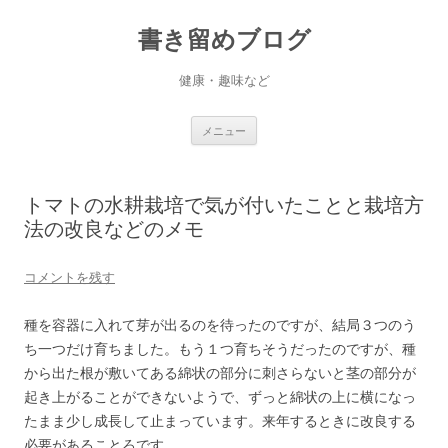
書き留めブログ
健康・趣味など
コ
メニュー
ン
テ
ン
ツ
へ
トマトの水耕栽培で気が付いたことと栽培方
ス
キ
法の改良などのメモ
ッ
プ
コメントを残す
種を容器に入れて芽が出るのを待ったのですが、結局３つのう
ち一つだけ育ちました。もう１つ育ちそうだったのですが、種
から出た根が敷いてある綿状の部分に刺さらないと茎の部分が
起き上がることができないようで、ずっと綿状の上に横になっ
たまま少し成長して止まっています。来年するときに改良する
必要があることろです。