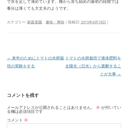
で水を足して薄めています。種から育ち始めの最初の段階では
養分は薄くても大丈夫のようです。
カテゴリー:
家庭菜園
、
趣味・興味
| 投稿日:
2015年8月18日
|
投
←
来年のためにトマトの水耕栽
トマトの水耕栽培で液体肥料を
稿
培の実験をする
太陽光（日光）から遮断するこ
ナ
とが大事
→
ビ
ゲ
コメントを残す
ー
シ
メールアドレスが公開されることはありません。
※
が付いてい
る欄は必須項目です
ョ
コメント
※
ン