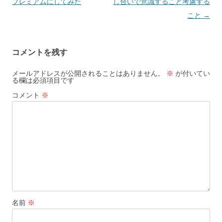
稿
プレミアムにしてみた
し合いで意識すること考慮する
ナ
こと
→
ビ
ゲ
コメントを残す
ー
シ
メールアドレスが公開されることはありません。
※
が付いてい
る欄は必須項目です
ョ
コメント
※
ン
名前
※