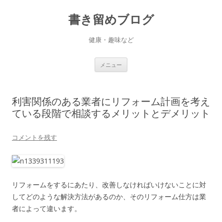
書き留めブログ
健康・趣味など
コ
メニュー
ン
テ
ン
ツ
へ
利害関係のある業者にリフォーム計画を考え
ス
キ
ている段階で相談するメリットとデメリット
ッ
プ
コメントを残す
リフォームをするにあたり、改善しなければいけないことに対
してどのような解決方法があるのか、そのリフォーム仕方は業
者によって違います。