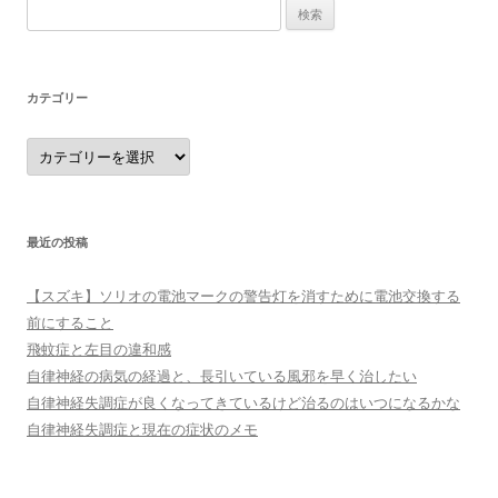
検
索:
カテゴリー
カ
テ
ゴ
リ
ー
最近の投稿
【スズキ】ソリオの電池マークの警告灯を消すために電池交換する
前にすること
飛蚊症と左目の違和感
自律神経の病気の経過と、長引いている風邪を早く治したい
自律神経失調症が良くなってきているけど治るのはいつになるかな
自律神経失調症と現在の症状のメモ