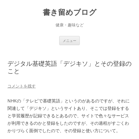
書き留めブログ
健康・趣味など
コ
メニュー
ン
テ
ン
ツ
へ
デジタル基礎英語「デジキソ」とその登録の
ス
キ
こと
ッ
プ
コメントを残す
NHKの「テレビで基礎英語」というのがあるのですが、それに
関連して「デジキソ」というサイトあり、そこでは登録をする
と学習履歴が記録できるとあるので、サイトで色々なサービス
が利用できるのかと登録をしたのですが、その過程がすごくわ
かりづらく面倒でしたので、その登録と使い方について。