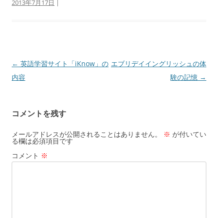
2013年7月17日
|
投
←
英語学習サイト「iKnow」の
エブリデイイングリッシュの体
稿
内容
験の記憶
→
ナ
ビ
コメントを残す
ゲ
ー
メールアドレスが公開されることはありません。
※
が付いてい
る欄は必須項目です
シ
コメント
※
ョ
ン