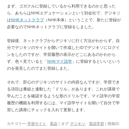
まず、ゴガクルに登録しているから利用できるのかと思った
ら、あちらはNHKエデュケーションという別会社で、デジキソ
は
NHKネットクラブ
（NHK本体）ということで、新たに登録が
必要なのでNHKネットクラブに登録をしました。
登録後、ネットクラブからデジキソに行く方法がわからず、自
分でデジキソのサイトを開いて作成したIDでデジキソにログイ
ンをしたのですが、学習履歴の表示がどこにあるのかわから
ず、色々見ていると「
NHKマイ語学
」に登録するといいという
のを発見したのでまた登録しまた。
それで、肝心のデジキソのサイトの内容なんですが、学習でき
る項目は番組と連動した「ドリル」があります。これが講座で
学んだことを確認するような形のドリルです。マイ語学の学習
履歴の機能を利用するには、マイ語学サイトを開いて自分で学
習した講座にチェックを入れて更新します。
カテゴリー:
学習サイト
、
英語
| タグ:
デジキソ
、
英語学習
| 投稿日: